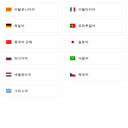
Cuisse de canard confite par nos soins,
카탈로니아어
카탈로니아어
이탈리아어
이탈리아어
pommes sautées à l'ail
17.9€
독일어
독일어
포르투갈어
포르투갈어
Poulet fermier rôti à l'estragon, frites maison
중국어 간체
중국어 간체
일본어
일본어
16.9€
Végétarien: galette de légumes
러시아어
러시아어
아랍어
아랍어
16.9€
네덜란드어
네덜란드어
체코어
체코어
Les pâtes
그리스어
그리스어
Tagliatelle carbonara
13.9€
Tagliatelle au saumon
15.9€