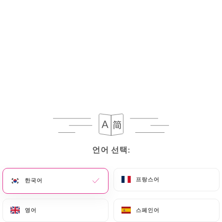
Tartare de boeuf à votre convenance, frites
maison et salade verte
16.5€
Cote de bœuf grillé sauce au choix, frites
maison
27.9€
Tête de veau poêlé en persillade, tagliatelle
16.5€
Onglet de veau poêlé en persillade, tagliatelle
언어 선택:
언어 선택:
16.5€
프랑스어
프랑스어
한국어
한국어
Filet mignon de porc à la moutarde, écrasé de
pommes de terre
16.9€
영어
영어
스페인어
스페인어