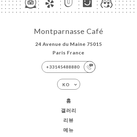
Montparnasse Café
24 Avenue du Maine 75015
Paris France
+33145488880
KO
홈
갤러리
리뷰
메뉴