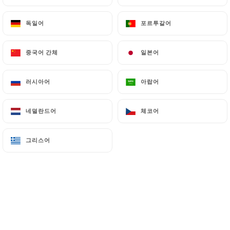
독일어
독일어
포르투갈어
포르투갈어
중국어 간체
중국어 간체
일본어
일본어
러시아어
러시아어
아랍어
아랍어
네덜란드어
네덜란드어
체코어
체코어
그리스어
그리스어