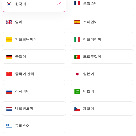
프랑스어
프랑스어
한국어
한국어
메뉴
KO
영어
영어
스페인어
스페인어
카탈로니아어
카탈로니아어
이탈리아어
이탈리아어
/
홈
연락처
독일어
독일어
포르투갈어
포르투갈어
연락처
중국어 간체
중국어 간체
일본어
일본어
러시아어
러시아어
아랍어
아랍어
네덜란드어
네덜란드어
체코어
체코어
Montparnasse Café
그리스어
그리스어