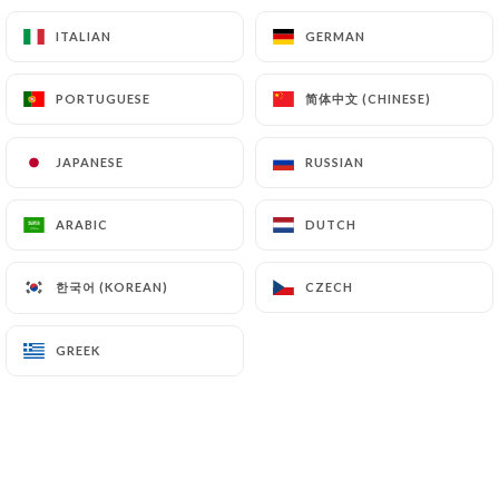
Cuisse de canard confite par nos soins,
ITALIAN
ITALIAN
GERMAN
GERMAN
pommes sautées à l'ail
17.9€
简体中文 (CHINESE)
简体中文 (CHINESE)
PORTUGUESE
PORTUGUESE
Poulet fermier rôti à l'estragon, frites maison
JAPANESE
JAPANESE
RUSSIAN
RUSSIAN
16.9€
Végétarien: galette de légumes
ARABIC
ARABIC
DUTCH
DUTCH
16.9€
한국어 (KOREAN)
한국어 (KOREAN)
CZECH
CZECH
Les pâtes
GREEK
GREEK
Tagliatelle carbonara
13.9€
Tagliatelle au saumon
15.9€