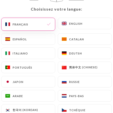
Choisissez votre langue:
Choisissez votre langue:
ENGLISH
ENGLISH
FRANÇAIS
FRANÇAIS
Montparnasse
ESPAÑOL
ESPAÑOL
CATALAN
CATALAN
Café
ITALIANO
ITALIANO
DEUTSH
DEUTSH
5 AVIS
RESTAURANT TRADITIONNEL
简体中文 (CHINESE)
简体中文 (CHINESE)
PORTUGUÊS
PORTUGUÊS
24 Avenue Du Maine 75015 Paris France
JAPON
JAPON
RUSSIE
RUSSIE
ARABE
ARABE
PAYS-BAS
PAYS-BAS
Qui sommes nous?
한국어 (KOREAN)
한국어 (KOREAN)
TCHÉQUIE
TCHÉQUIE