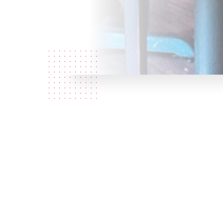
¿Quiénes
somos?