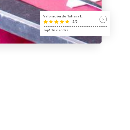
Valoración de Tatiana L.
5/5
Top! On viendra
ntoine Bourdelle, Le Montparnasse Café
 calme. A l’intérieur, l’ambiance cosy
ette adresse vous propose des plats
ssini… Nos Happy hours de 16h à 23h30