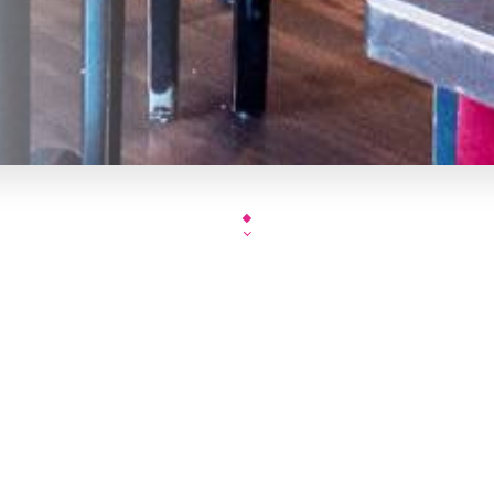
Très bien situé au carrefour de l’Avenue du Maine et de la rue A
accroche l’oeil du passant avec sa grande terrasse relativement au
vous enveloppe et vous donne envie de sortir les couverts. C
typiques bien exécutés et d’autres à la mode comme le Burger Ro