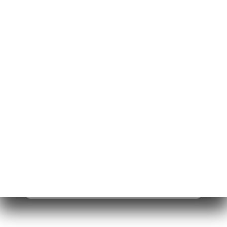
24 Avenue du Maine
75015 Paris France
Monday
07:00-00:00
Tuesday
07:00-00:00
Wednesday
07:00-00:00
Thursday
07:00-00:00
Friday
07:00-00:00
Saturday
07:00-00:00
Sunday
09:00-00:00