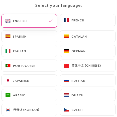
Select your language:
Select your language:
FRENCH
FRENCH
ENGLISH
ENGLISH
Montparnasse
SPANISH
SPANISH
CATALAN
CATALAN
Café
ITALIAN
ITALIAN
GERMAN
GERMAN
5 REVIEW
简体中文 (CHINESE)
简体中文 (CHINESE)
PORTUGUESE
PORTUGUESE
RESTAURANT TRADITIONNEL
24 Avenue Du Maine 75015 Paris France
JAPANESE
JAPANESE
RUSSIAN
RUSSIAN
ARABIC
ARABIC
DUTCH
DUTCH
한국어 (KOREAN)
한국어 (KOREAN)
CZECH
CZECH
Who are we?