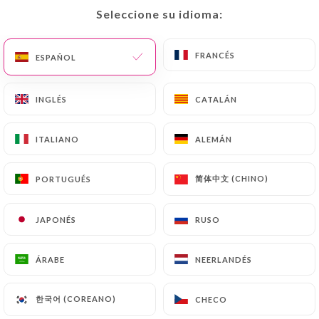
Seleccione su idioma:
Seleccione su idioma:
FRANCÉS
FRANCÉS
ESPAÑOL
ESPAÑOL
Montparnasse
INGLÉS
INGLÉS
CATALÁN
CATALÁN
Café
ITALIANO
ITALIANO
ALEMÁN
ALEMÁN
RESEÑA 5
简体中文 (CHINO)
简体中文 (CHINO)
PORTUGUÉS
PORTUGUÉS
RESTAURANT TRADITIONNEL
24 Avenue Du Maine 75015 Paris France
JAPONÉS
JAPONÉS
RUSO
RUSO
ÁRABE
ÁRABE
NEERLANDÉS
NEERLANDÉS
한국어 (COREANO)
한국어 (COREANO)
CHECO
CHECO
¿Quiénes somos?