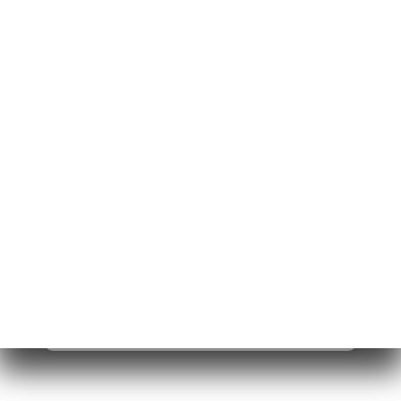
24 Avenue du Maine
75015 Paris France
Lunes
07:00-00:00
Martes
07:00-00:00
Miércoles
07:00-00:00
Jueves
07:00-00:00
Viernes
07:00-00:00
Sábado
07:00-00:00
Domingo
09:00-00:00