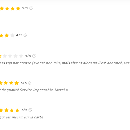
5/5
4/5
1/5
 pas top par contre (avocat non mûr, maïs absent alors qu’il est annoncé, ver
5/5
 de qualité.Service impeccable. Merci ☺️
5/5
ui est inscrit sur la carte