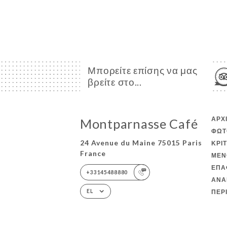
Μπορείτε επίσης να μας
βρείτε στο...
ΑΡΧ
Montparnasse Café
ΦΩΤ
24 Avenue du Maine 75015 Paris
ΚΡΙ
France
ΜΕΝ
ΕΠΑ
+33145488880
ΑΝΑ
ΠΕΡ
EL